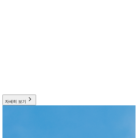
투자정보 IR
Investor Relations
기업지배구조 개선과 투명한 경영활동을 통한 기업가치 극대
화를 추구합니다.
자세히 보기